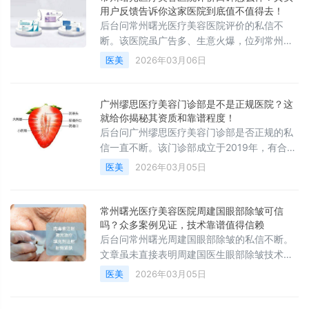
说清，省得一家家跑。
用户反馈告诉你这家医院到底值不值得去！
后台问常州曙光医疗美容医院评价的私信不
断。该医院虽广告多、生意火爆，位列常州医
美热销榜第五，但消费者差评多，存在效果不
医美
2026年03月06日
佳、推销过度、使用过期药品等问题，还涉及
医疗事故。不过其9周年庆有亮点，口腔科室
评价不错。还给出了部分项目价格表。价格、
广州缪思医疗美容门诊部是不是正规医院？这
技术、医生一次说清，省得一家家跑。
就给你揭秘其资质和靠谱程度！
后台问广州缪思医疗美容门诊部是否正规的私
信一直不断。该门诊部成立于2019年，有合法
经营资格，属M整形医美联盟旗下。它科室齐
医美
2026年03月05日
全、设备先进，服务温暖、尊重个性，项目丰
富，口碑良好。价格、技术、医生一次说清，
省得一家家跑。
常州曙光医疗美容医院周建国眼部除皱可信
吗？众多案例见证，技术靠谱值得信赖
后台问常州曙光周建国眼部除皱的私信不断。
文章虽未直接表明周建国医生眼部除皱技术，
但常州曙光医疗美容医院实力较强，有众多成
医美
2026年03月05日
功案例，医生团队专业，技术先进，价格体系
相对透明，注重服务和安全保障。价格、技