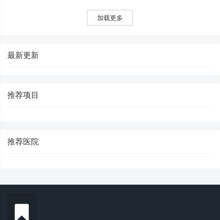
244路（夜间特班）等多路公交也可到。周边
还有地铁江泰路站。价格、技术、医生一次说
加载更多
清，省得一家家跑。
最新更新
推荐项目
推荐医院