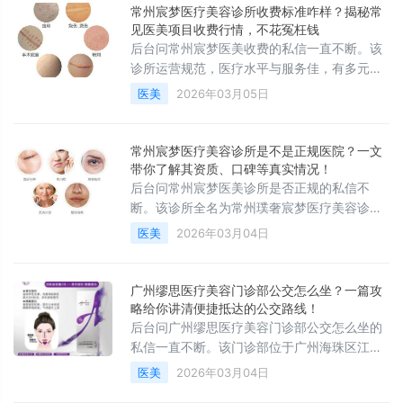
术、医生一次说清，省得一家家跑。
常州宸梦医疗美容诊所收费标准咋样？揭秘常
见医美项目收费行情，不花冤枉钱
后台问常州宸梦医美收费的私信一直不断。该
诊所运营规范，医疗水平与服务佳，有多元整
形医生和丰富整形项目，旗下 YESMIRA 宸梦
医美
2026年03月05日
MedSpa 特色鲜明。其常见医美项目如双眼皮
手术 3000 - 10000 元等。价格、技术、医生
一次说清，省得一家家跑。
常州宸梦医疗美容诊所是不是正规医院？一文
带你了解其资质、口碑等真实情况！
后台问常州宸梦医美诊所是否正规的私信不
断。该诊所全名为常州璞奢宸梦医疗美容诊所
有限公司，在监管抽查中未发现问题，具备正
医美
2026年03月04日
规运营资质。其有一定业务基础，医疗水平
高、项目多元，服务体验好、口碑佳，相比其
他机构合规性强且项目前沿。价格、技术、医
广州缪思医疗美容门诊部公交怎么坐？一篇攻
生一次说清，省得一家家跑。
略给你讲清便捷抵达的公交路线！
后台问广州缪思医疗美容门诊部公交怎么坐的
私信一直不断。该门诊部位于广州海珠区江燕
路，周边公交站多。可乘192路在南泰路站下
医美
2026年03月04日
车；或搭186路在江南大道南总站①下车；