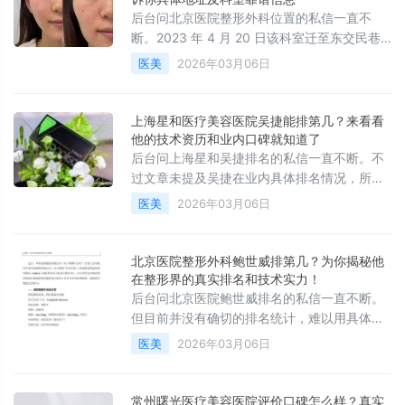
后台问北京医院整形外科位置的私信一直不
断。2023 年 4 月 20 日该科室迁至东交民巷
新址（医院南门西行 30 米）。此外文章还介
医美
2026年03月06日
绍了其优秀医疗团队、完备医疗体系、舒适就
医环境等优势，还列出北京其他知名整形外科
医院地址及特色。价格、技术、医生一次说
上海星和医疗美容医院吴捷能排第几？来看看
清，省得一家家跑。
他的技术资历和业内口碑就知道了
后台问上海星和吴捷排名的私信一直不断。不
过文章未提及吴捷在业内具体排名情况，所以
无法给出2025排名前十的医生名单。上海星和
医美
2026年03月06日
医疗美容医院有多种医美项目，吴捷作为医生
团队一员有一定潜在优势。价格、技术、医生
一次说清，省得一家家跑。
北京医院整形外科鲍世威排第几？为你揭秘他
在整形界的真实排名和技术实力！
后台问北京医院鲍世威排名的私信一直不断。
但目前并没有确切的排名统计，难以用具体排
名衡量他在整形界的地位。从其从医经历、临
医美
2026年03月06日
床经验、学术成果及患者口碑来看，他是整形
界实力派专家。他擅长各类整形项目，为众多
患者带来美丽与自信。价格、技术、医生一次
常州曙光医疗美容医院评价口碑怎么样？真实