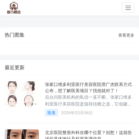
Togg
navig
热门图集
查看更多
最近更新
张家口维多利亚医疗美容医院滑广杰联系方式
公布，想了解医美项目？找他就对了！
后台问医美机构的私信一直不断。张家口维多
利亚医疗美容医院是值得信赖之选，它创建于
2016年，是连锁品牌，有全方位医美服务、专
医美
2026年03月06日
业医疗团队、先进设备技术等。现滑广杰医生
联系方式已公布，想了解医美项目可点击在线
询问客服。价格、技术、医生一次说清，省得
北京医院整形外科在哪个位置？别愁！这就告
一家家跑。
诉你具体地址及科室靠谱信息